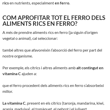
rics
en nutrients, especialment
en ferro
.
COM APROFITAR TOT EL FERRO DELS
ALIMENTS RICS EN FERRO?
A més de prendre aliments rics en ferro (ja siguin d’origen
vegetal o animal), cal seleccionar:
també altres que afavoreixin l’absorció del ferro per part del
nostre organisme.
Per exemple, els cítrics i altres aliments amb
alt contingut en
vitamina C
ajuden a:
que el ferro procedent dels aliments rics en ferro s’absorbeixi
millor.
La vitamina C
, present en els cítrics (taronja, mandarina, kiwi,
aranja, maduixa), el tomàquet, el pebrot i el julivert …