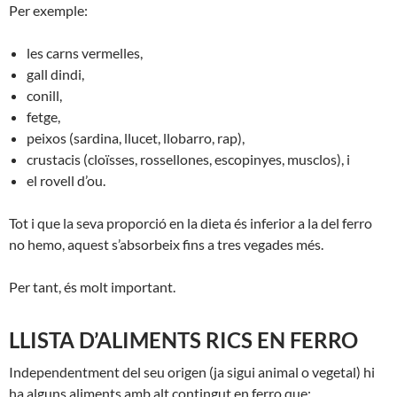
Per exemple:
les carns vermelles,
gall dindi,
conill,
fetge,
peixos (sardina, llucet, llobarro, rap),
crustacis (cloïsses, rossellones, escopinyes, musclos), i
el rovell d’ou.
Tot i que la seva proporció en la dieta és inferior a la del ferro
no hemo, aquest s’absorbeix fins a tres vegades més.
Per tant, és molt important.
LLISTA D’ALIMENTS RICS EN FERRO
Independentment del seu
origen
(
ja
sigui
animal
o vegetal
)
hi
ha alguns
aliments amb
alt contingut en
ferro que: