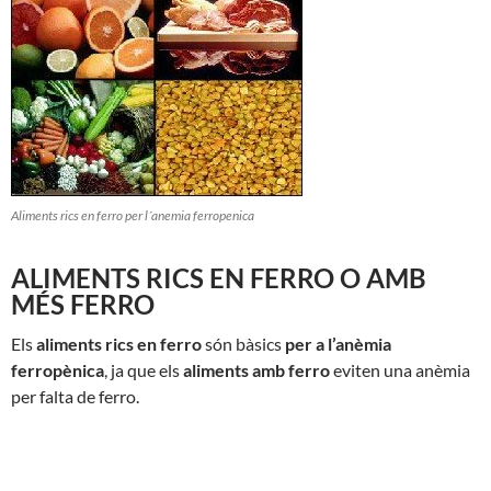
Aliments rics en ferro per l´anemia ferropenica
ALIMENTS RICS EN FERRO O AMB
MÉS FERRO
Els
aliments rics en ferro
són bàsics
per a l’anèmia
ferropènica
, ja que els
aliments amb ferro
eviten una anèmia
per falta de ferro.