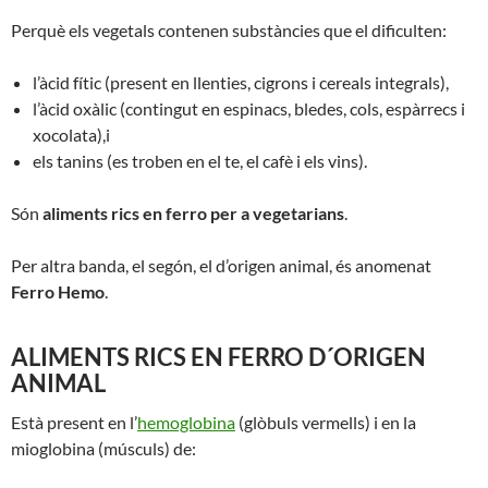
Perquè els vegetals contenen substàncies que el dificulten:
l’àcid fític (present en llenties, cigrons i cereals integrals),
l’àcid oxàlic (contingut en espinacs, bledes, cols, espàrrecs i
xocolata),i
els tanins (es troben en el te, el cafè i els vins).
Són
aliments rics en ferro per a vegetarians
.
Per altra banda, el segón,
el d’origen
animal
, és
a
nomenat
Ferro
Hemo
.
ALIMENTS RICS EN FERRO D´ORIGEN
ANIMAL
Està present en l’
hemoglobina
(glòbuls vermells) i en la
mioglobina (músculs) de: