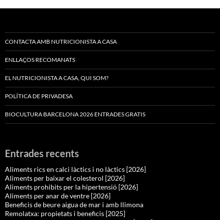
CONTACTA AMB NUTRICIONISTA A CASA
ENLLAÇOS RECOMANATS
EL NUTRICIONISTA A CASA, QUI SOM?
POLÍTICA DE PRIVADESA
BIOCULTURA BARCELONA 2026 ENTRADES GRATIS
Entrades recents
Aliments rics en calci làctics i no làctics [2026]
Aliments per baixar el colesterol [2026]
Aliments prohibits per la hipertensió [2026]
Aliments per anar de ventre [2026]
Beneficis de beure aigua de mar i amb llimona
Remolatxa: propietats i beneficis [2025]