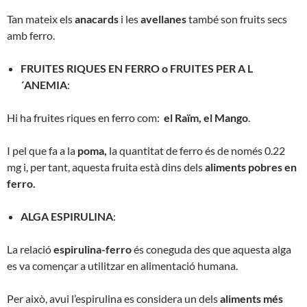
Tan mateix els
anacards
i les
avellanes
també son fruits secs
amb ferro.
FRUITES RIQUES EN FERRO o FRUITES PER A L
´ANEMIA
:
Hi ha fruites riques en ferro com:
el Raïm, el Mango
.
I pel que fa a la
poma,
la quantitat de ferro és de només 0.22
mg i, per tant, aquesta fruita està dins dels
aliments pobres en
ferro.
ALGA ESPIRULINA
:
La relació
espirulina-ferro
és coneguda des que aquesta alga
es va començar a utilitzar en alimentació humana.
Per això, avui l’espirulina es considera un dels
aliments més