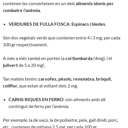
contenen les converteixen en un dels
aliments idonis per
combatre l’anèmia
.
VERDURES DE FULLA FOSCA
:
Espinacs
i
bledes.
Són dos vegetals verds que contenen entre 4 i 3 mg. per cada
100 gr respectivament.
A més a més també en porten la
col llombarda
(4mg), i el
julivert
de 5 a
20 mg
!,
Tan mateix tenim:
carxofes
, pèsols, remolatxa, bròquil
,
coliflor,
que
estan al voltant
dels
2 mg
.
CARNS RIQUES EN FERRO
: són aliments amb alt
contingut de ferro per l’anèmia.
Per exemple, la de vacú, la de pollastre, peix, gall dindi, porc,
etc., contenen de mitjana 2,5 mg. per cada 100 gr.