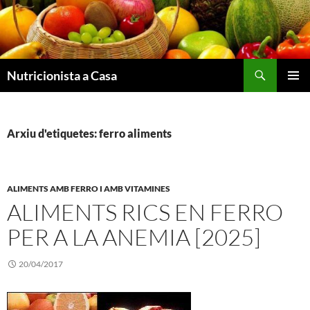
Vés
al
contingut
Nutricionista a Casa
MENÚ
PRINCI
Arxiu d'etiquetes: ferro aliments
ALIMENTS AMB FERRO I AMB VITAMINES
ALIMENTS RICS EN FERRO
PER A LA ANEMIA [2025]
20/04/2017