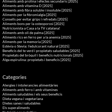
Aliments amb prolina i efectes secundaris [2025]
Aliments amb vitamina D [2025]
Aliments amb fibra soluble i insoluble [2025]
Aliments per la fibromialgia [2025]
Consells per evitar grips i refredats [2025]
Aliments bons per la osteoporosi [2025]
Nutricionista a Casa a la TV catalana!
Aliments amb oli de palma [2025]
Aliments rics en ferro per a la anemia [2025]
Aliments per la memoria [2025]
Estèvia o Stevia: l’edulcorant natural [2025]
Beneficis del te verd i propietats saludables [2025]
Propietats del bròquil i beneficis nutricionals [2025]
Alga espirulina: propietats i beneficis [2025]
Categories
Alergies i intolerancies alimentàries
Aliments amb ferro i amb vitamines
Aliments saludables i els seus beneficis
Dieta vegana i vegetariana
Dietes sanes i saludables
Els superaliments