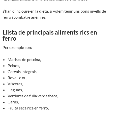
s’han d’incloure en
la
dieta, si
volem
tenir
uns
bons
nivells
de
ferro
i
combatre
anèmies.
Llista de principals aliments rics en
ferro
Per exemple son:
Mariscs de petxina,
Peixos,
Cereals integrals,
Rovell d’ou,
Vísceres,
Llegums,
Verdures de fulla verda fosca,
Carns,
Fruita seca rica en ferro,