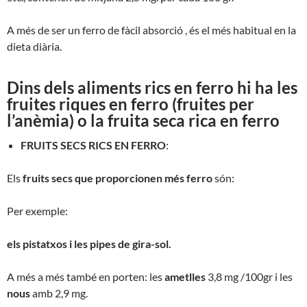
A més de ser un ferro de fàcil absorció , és el més habitual en la
dieta diària.
Dins dels aliments rics en ferro hi ha les
fruites riques en ferro (fruites per
l’anèmia) o la fruita seca rica en ferro
FRUITS SECS RICS EN FERRO
:
Els
fruits secs que proporcionen més ferro
són:
Per exemple:
els pistatxos i les pipes de gira-sol.
A més a més també en porten: les
ametlles
3,8 mg /100gr i les
nous
amb 2,9 mg.