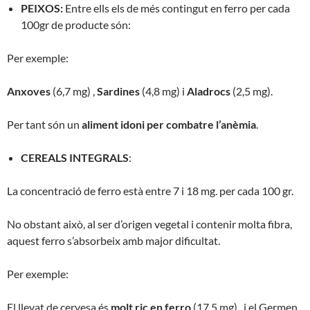
PEIXOS:
Entre ells els de més contingut en ferro per cada
100gr de producte són:
Per exemple:
Anxoves
(6,7 mg) ,
Sardines
(4,8 mg) i
Aladrocs
(2,5 mg).
Per tant són un
aliment idoni per combatre l’anèmia
.
CEREALS INTEGRALS
:
La concentració de ferro està entre 7 i 18 mg. per cada 100 gr.
No obstant això, al ser d’origen vegetal i contenir molta fibra,
aquest ferro s’absorbeix amb major dificultat.
Per exemple:
El llevat de cervesa és
molt ric en ferro
(17,5 mg), i el Germen