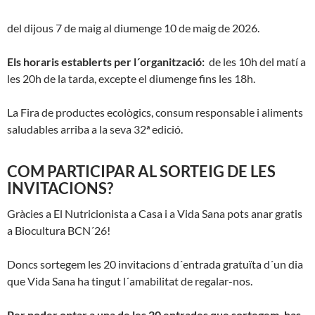
del dijous 7 de maig al diumenge 10 de maig de 2026.
Els horaris establerts per l´organització:
de les 10h del matí a
les 20h de la tarda, excepte el diumenge fins les 18h.
La Fira de productes ecològics, consum responsable i aliments
saludables arriba a la seva 32ª edició.
COM PARTICIPAR AL SORTEIG DE LES
INVITACIONS?
Gràcies a El Nutricionista a Casa i a Vida Sana pots anar gratis
a Biocultura BCN´26!
Doncs sortegem les 20 invitacions d´entrada gratuïta d´un dia
que Vida Sana ha tingut l´amabilitat de regalar-nos.
Per poder optar a una de les 20 entrades que sortegem, has