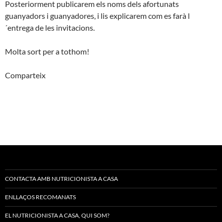
Posteriorment publicarem els noms dels afortunats
guanyadors i guanyadores, i lis explicarem com es farà l
´entrega de les invitacions.
Molta sort per a tothom!
Comparteix
CONTACTA AMB NUTRICIONISTA A CASA
ENLLAÇOS RECOMANATS
EL NUTRICIONISTA A CASA, QUI SOM?