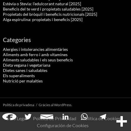
Estèvia o Stevia: l’edulcorant natural [2025]
Beneficis del te verd i propietats saludables [2025]
Propietats del bròquil i beneficis nutricionals [2025]
Alga espirulina: propietats i beneficis [2025]
Categories
Alergies i intolerancies alimentàries
Aliments amb ferro i amb vitamines
Aliments saludables i els seus beneficis
Dieta vegana i vegetariana
Dietes sanes i saludables
Els superaliments
Nutrició per malalties
Política de privadesa
Gràcies al WordPress.
Aviso Legal
Política de Privacidad
Política de Cookies
Configuración de Cookies