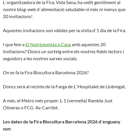
L´organitzadora de la Fira, Vida Sana, ha cedit gentilment al
nostre blog-web d´alimentació saludable ni més ni menys que
20 invitacions!
Aquestes invitacions son vàlides per la visita d´1 dia de la Fira.
I que fem a
El Nutricionista a Casa
amb aquestes 20
invitacions? Doncs un sorteig entre els nostres fidels lectors i
seguidors a les nostres xarxes socials.
On es fa la Fira Biocultura Barcelona 2026?
Doncs serà al recinte de la Farga de L´Hospitalet de Llobregat.
A més, el Metro més proper: L-1 (vermella) Rambla Just
Oliveras o FCG Av. Carrilet.
Les dates de la Fira Biocultura Barcelona 2026 d´enguany
son: